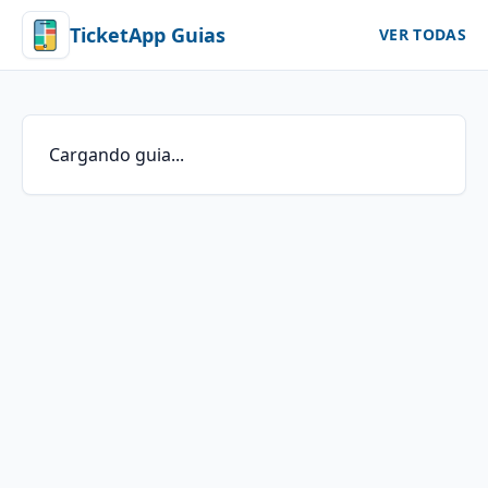
TicketApp Guias
VER TODAS
Cargando guia...